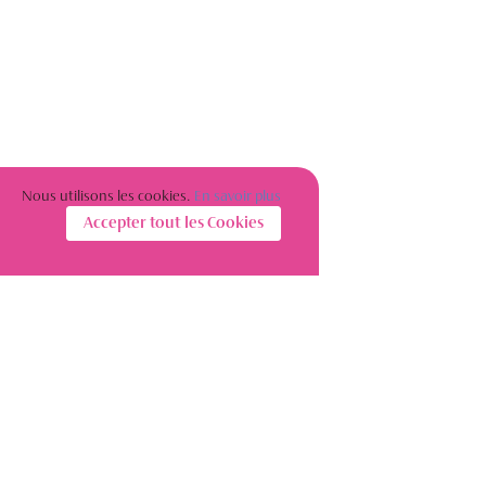
Nous utilisons les cookies.
En savoir plus
Accepter tout les Cookies
S’INSCRIRE À LA NEWSLETTER
Restez informé(e) sur l’actualité des femmes de l’immobilier