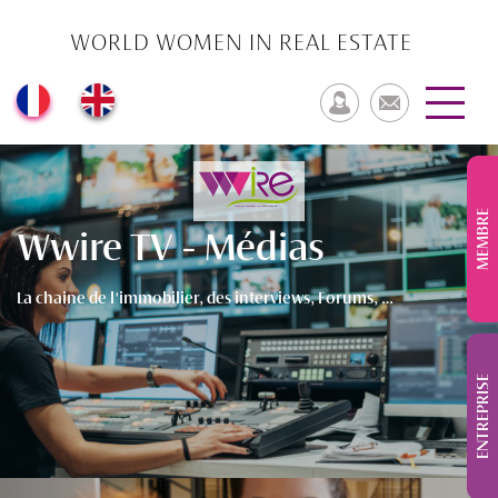
WORLD WOMEN IN REAL ESTATE
MEMBRE
Wwire TV - Médias
La chaine de l'immobilier, des interviews, Forums, …
ENTREPRISE