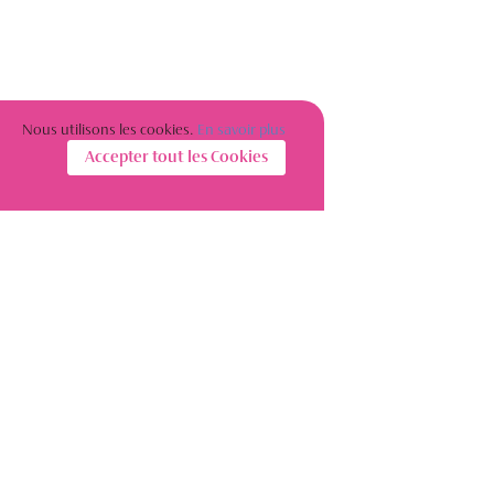
Nous utilisons les cookies.
En savoir plus
Accepter tout les Cookies
S’INSCRIRE À LA NEWSLETTER
Restez informé(e) sur l’actualité des femmes de l’immobilier
S'abonner
Conditions générales de vente Wwire
Mentions légales