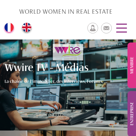
WORLD WOMEN IN REAL ESTATE
MEMBRE
Wwire TV - Médias
La chaine de l'immobilier, des interviews, Forums, …
ENTREPRISE