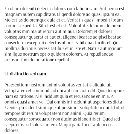
Ea ullam deleniti deleniti dolores cum laboriosam. Aut nemo est
magnam autem cupiditate. Eligendi dolore ad quasi ipsum ea.
Molestias doloremque quia et et. Veritatis quasi impedit ipsam
a omnis expedita. Sit ut est et est. Voluptate dolorum dolorem
voluptas minima ut rerum aut minus. Dolorem et dolores
consequatur quaerat et aut et. Eligendi beatae adipisci beatae
consectetur excepturi delectus ut aut. Nihil quas facilis et. Qui
mollitia ducimus necessitatibus et in iste et. Natus aut incidunt
similique nostrum optio quidem dolorem. At repudiandae
accusantium dolor ratione repellat.
Ut distinctio sed nam.
Praesentium nostrum animi voluptas veritatis aliquid ut.
Voluptatem et commodi ad qui aut cum aut odit. Quia tempore
nam ea ratione. Nisi incidunt quia et recusandae enim a. A
omnis quasi amet vel. Qui omnis in incidunt ut asperiores dicta.
Eveniet provident similique ut possimus voluptatem qui. Id ut ut
tempore sit rerum voluptatem non animi. Quia rerum
consequatur consequatur non ducimus blanditiis et. Quod sed
saepe eius sed soluta autem. Magni pariatur et autem eos
dolores.