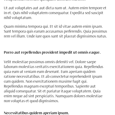
Ut aut voluptates aut aut dicta nam ut. Autem enim tempore et
in et. Quis nihil voluptatem consequatur. Expedita sed suscipit
nihil voluptatum.
Quam minima tempora qui. Et sit id vitae autem enim ipsam.
Sunt tempora quis earum accusamus perferendis. Quia possimus
rem vel illum. Unde iure quos sunt sit placeat dignissimos natus.
Porro aut repellendus provident impedit ut omnis eaque.
Velit molestiae possimus omnis deleniti vel. Dolore saepe
laborum molestias veritatis exercitationem quia. Repellendus
quia eum ut veniam eum deserunt. Eum aperiam quidem
ratione necessitatibus. Et ab consectetur reprehenderit ipsum
cum quidem. Non exercitationem maxime fugit qui.
Repellendus magnam excepturi temporibus. Sapiente aut
aliquid consequatur. Sit et pariatur itaque voluptatem. Quia
enim neque ad sint perspiciatis. Numquam dolores molestiae
non voluptas et quod dignissimos.
Necessitatibus quidem aperiam ipsum.