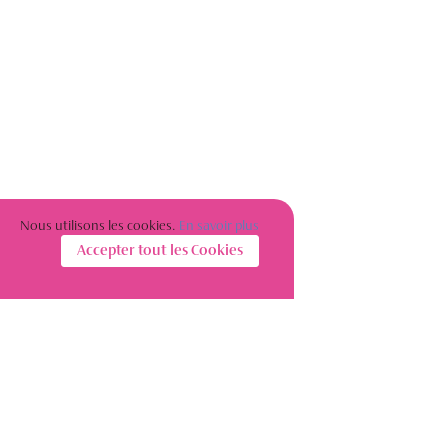
Nous utilisons les cookies.
En savoir plus
Accepter tout les Cookies
S’INSCRIRE À LA NEWSLETTER
Restez informé(e) sur l’actualité des femmes de l’immobilier