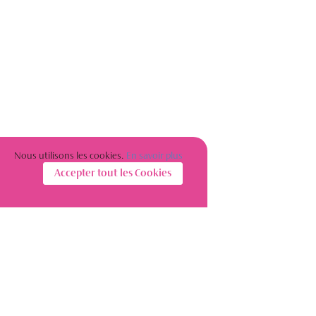
Nous utilisons les cookies.
En savoir plus
Accepter tout les Cookies
S’INSCRIRE À LA NEWSLETTER
Restez informé(e) sur l’actualité des femmes de l’immobilier