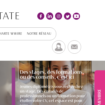
TATE
HARTE WWIRE
NOTRE RÉSEAU
Des stages, des formations,
ou des conseils, c’est ici
Jeunes diplômé(e)s vous recherchez
MEMBRE
un stage, Des conseils de
professionnels ou un formation pour
étoffer votre CV, cet espace est pour