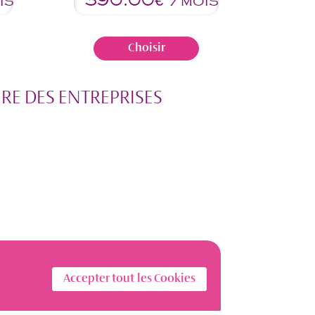
390.00
is
€*/mois
Choisir
E DES ENTREPRISES
Accepter tout les Cookies