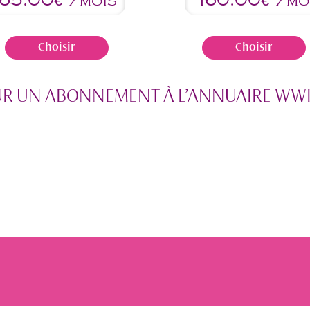
65.00
160.00
€*/mois
€*/mo
Choisir
Choisir
R UN ABONNEMENT À L’ANNUAIRE WWIR