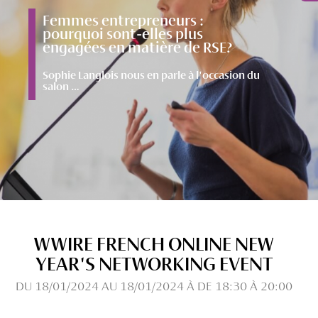
Femmes entrepreneurs :
pourquoi sont-elles plus
engagées en matière de RSE?
Sophie Langlois nous en parle à l'occasion du
salon …
WWIRE FRENCH ONLINE NEW
YEAR'S NETWORKING EVENT
DU 18/01/2024 AU 18/01/2024 À DE 18:30 À 20:00