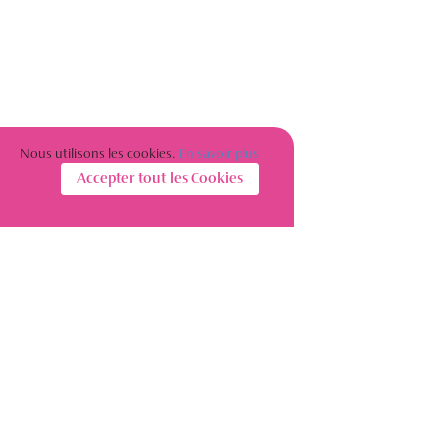
Nous utilisons les cookies.
En savoir plus
Accepter tout les Cookies
S’INSCRIRE À LA NEWSLETTER
Restez informé(e) sur l’actualité des femmes de l’immobilier
S'abonner