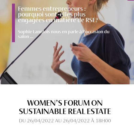
Femmes entrepreneurs :
pourquoi sont-elles plus
engagées en matière de RSE?
Sophie Langlois nous en parle à l'occasion du
salon …
WOMEN’S FORUM ON
SUSTAINABLE REAL ESTATE
DU 26/04/2022 AU 26/04/2022 À 18H00