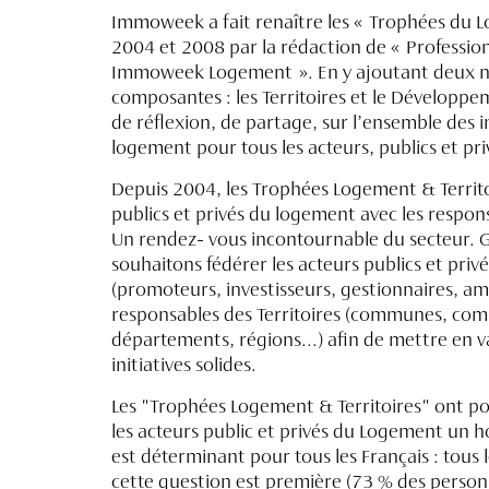
Immoweek a fait renaître les « Trophées du 
2004 et 2008 par la rédaction de « Professi
Immoweek Logement ». En y ajoutant deux no
composantes : les Territoires et le Dévelop
de réflexion, de partage, sur l’ensemble des i
logement pour tous les acteurs, publics et priv
Depuis 2004, les Trophées Logement & Territo
publics et privés du logement avec les responsa
Un rendez- vous incontournable du secteur. 
souhaitons fédérer les acteurs publics et pri
(promoteurs, investisseurs, gestionnaires, amé
responsables des Territoires (communes, com
départements, régions...) afin de mettre en va
initiatives solides.
Les "Trophées Logement & Territoires" ont pou
les acteurs public et privés du Logement un 
est déterminant pour tous les Français : tou
cette question est première (73 % des person