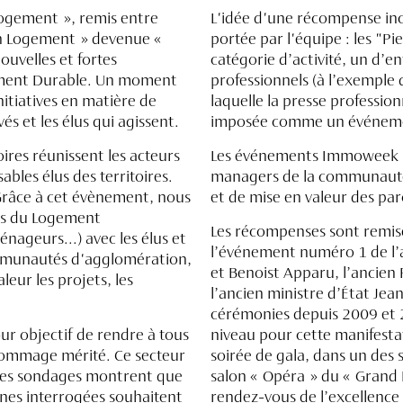
Logement », remis entre
L'idée d'une récompense in
on Logement » devenue «
portée par l'équipe : les "
uvelles et fortes
catégorie d’activité, un d’e
pement Durable. Un moment
professionnels (à l’exemple 
nitiatives en matière de
laquelle la presse profession
és et les élus qui agissent.
imposée comme un événement
ires réunissent les acteurs
Les événements Immoweek r
bles élus des territoires.
managers de la communauté 
Grâce à cet évènement, nous
et de mise en valeur des par
vés du Logement
Les récompenses sont remise
nageurs...) avec les élus et
l’événement numéro 1 de l’a
munautés d'agglomération,
et Benoist Apparu, l’ancien 
leur les projets, les
l’ancien ministre d’État Jea
cérémonies depuis 2009 et 2
r objectif de rendre à tous
niveau pour cette manifesta
hommage mérité. Ce secteur
soirée de gala, dans un des s
s les sondages montrent que
salon « Opéra » du « Grand 
nes interrogées souhaitent
rendez-vous de l’excellence 