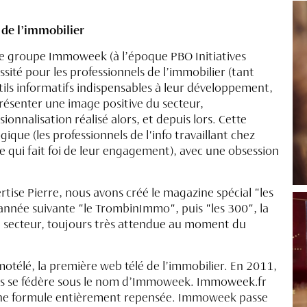
de l’immobilier
, le groupe Immoweek (à l’époque PBO Initiatives
ssité pour les professionnels de l’immobilier (tant
tils informatifs indispensables à leur développement,
présenter une image positive du secteur,
onnalisation réalisé alors, et depuis lors. Cette
gique (les professionnels de l'info travaillant chez
e qui fait foi de leur engagement), avec une obsession
tise Pierre, nous avons créé le magazine spécial "les
'année suivante "le TrombinImmo", puis "les 300", la
 secteur, toujours très attendue au moment du
télé, la première web télé de l’immobilier. En 2011,
nts se fédère sous le nom d’Immoweek. Immoweek.fr
une formule entièrement repensée. Immoweek passe