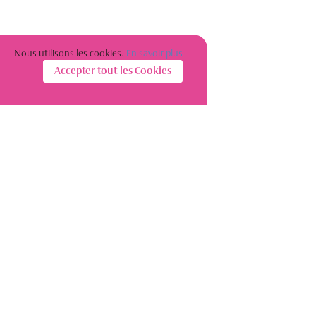
Nous utilisons les cookies.
En savoir plus
Accepter tout les Cookies
S’INSCRIRE À LA NEWSLETTER
Restez informé(e) sur l’actualité des femmes de l’immobilier
S'abonner
Conditions générales de vente Wwire
Mentions légales
Cookies
Plan du site
Solutions digitales
Livres
Architectes