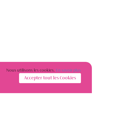
Nous utilisons les cookies.
En savoir plus
Accepter tout les Cookies
S’INSCRIRE À LA NEWSLETTER
Restez informé(e) sur l’actualité des femmes de l’immobilier