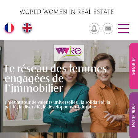
WORLD WOMEN IN REAL ESTATE
MEMBRE
Le réseau des femmes
engagées de
l’immobilier
Unies autour de valeurs universelles : la solidarité, la
ENTREPRISE
parité, la diversité, le développement durable...